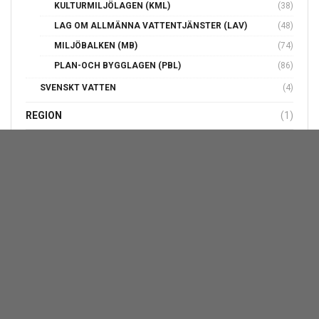
CECILIA SCHELIN SEIDEGÅRD
(9)
EVA BRYNOLF
(40)
MALIN ALMQVIST
(17)
PETER SANDWALL
(8)
THOMAS CARLZON
(6)
POLITIK
(269)
DZENITA ABAZA (S)
(43)
HANNE LINDQVIST (M)
(29)
INGEMAR EINARSSON (C)
(32)
JOHAN PERSSON (S)
(143)
LISELOTTE ROSS (V)
(39)
MAGNUS UHR (S)
(3)
MATTIAS ADOLFSON (S)
(105)
PETER AKINDER (S)
(111)
ROGER HOLMBERG
(6)