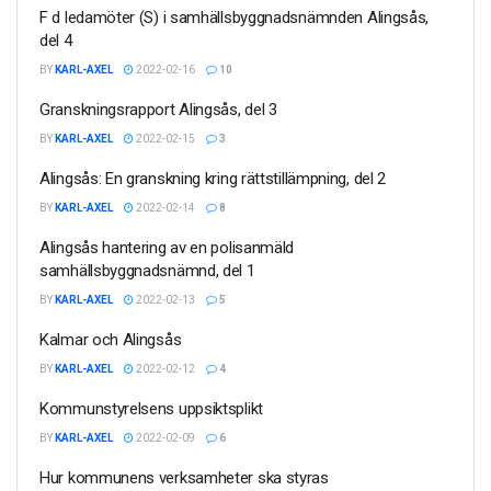
F d ledamöter (S) i samhällsbyggnadsnämnden Alingsås,
del 4
BY
KARL-AXEL
2022-02-16
10
Granskningsrapport Alingsås, del 3
BY
KARL-AXEL
2022-02-15
3
Alingsås: En granskning kring rättstillämpning, del 2
BY
KARL-AXEL
2022-02-14
8
Alingsås hantering av en polisanmäld
samhällsbyggnadsnämnd, del 1
BY
KARL-AXEL
2022-02-13
5
Kalmar och Alingsås
BY
KARL-AXEL
2022-02-12
4
Kommunstyrelsens uppsiktsplikt
BY
KARL-AXEL
2022-02-09
6
Hur kommunens verksamheter ska styras