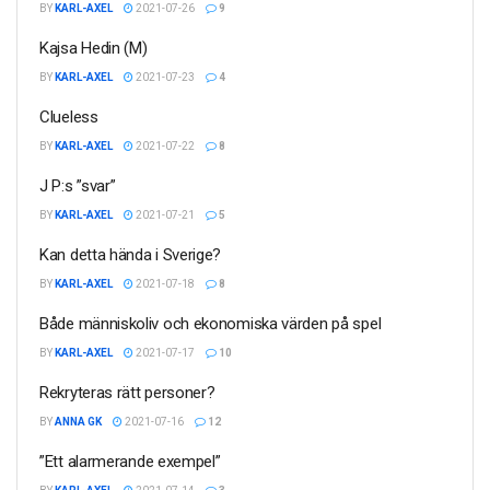
BY
KARL-AXEL
2021-07-26
9
Kajsa Hedin (M)
BY
KARL-AXEL
2021-07-23
4
Clueless
BY
KARL-AXEL
2021-07-22
8
J P:s ”svar”
BY
KARL-AXEL
2021-07-21
5
Kan detta hända i Sverige?
BY
KARL-AXEL
2021-07-18
8
Både människoliv och ekonomiska värden på spel
BY
KARL-AXEL
2021-07-17
10
Rekryteras rätt personer?
BY
ANNA GK
2021-07-16
12
”Ett alarmerande exempel”