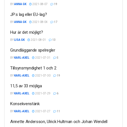
BY
ANNA GK
2021-08-07
19
JP:s lag eller EU-lag?
BY
ANNA GK
2021-08-04
17
Hur är det möjligt?
BY
LISA GK
2021-08-01
13
Grundläggande spelregler
BY
KARL-AXEL
2021-07-31
5
Tillsynsmyndighet 1 och 2
BY
KARL-AXEL
2021-07-30
19
11,5 av 33 möjliga
BY
KARL-AXEL
2021-07-29
6
Konsekvenstänk
BY
KARL-AXEL
2021-07-27
11
Annette Andersson, Ulrick Hultman och Johan Wendell