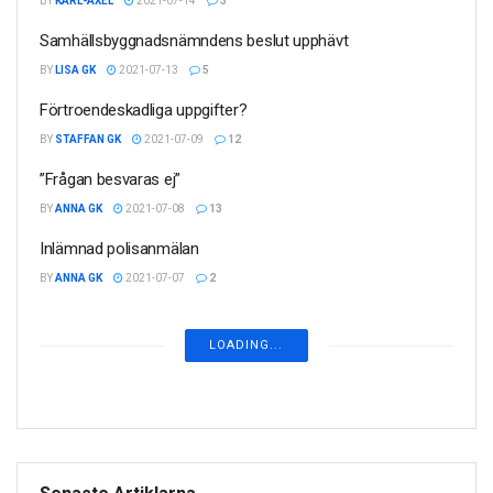
BY
KARL-AXEL
2021-07-14
3
Samhällsbyggnadsnämndens beslut upphävt
BY
LISA GK
2021-07-13
5
Förtroendeskadliga uppgifter?
BY
STAFFAN GK
2021-07-09
12
”Frågan besvaras ej”
BY
ANNA GK
2021-07-08
13
Inlämnad polisanmälan
BY
ANNA GK
2021-07-07
2
Obekväma synpunkter
BY
LISA GK
2021-07-02
5
Röster från verkligheten
BY
LISA GK
2021-06-29
3
Ytterligare ett av JP:s mål
BY
LISA GK
2021-06-28
2