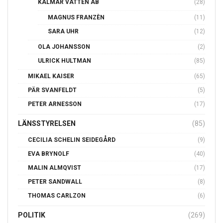
Näste man till rakning
2022-05-13
Kategorier
BANKER
(1)
DAGVATTENPROBLEMATIKEN I GAMLA STAN
(83)
FÖRSÄKRINGSKASSAN
(2)
GRANSKNINGAR
(187)
BAROMETERN
(18)
DAGVATTENPROBLEMATIKEN
(69)
KALMARHEM AB
(4)