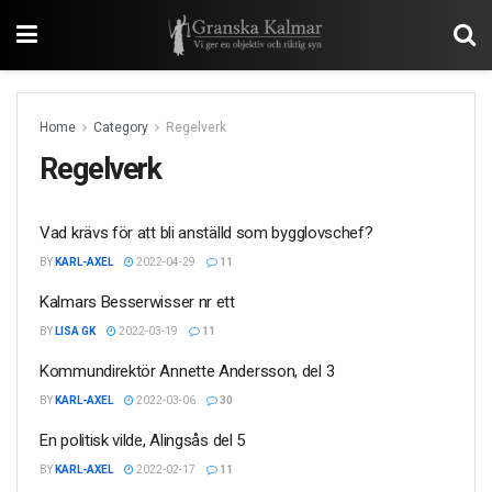
Home
Category
Regelverk
Regelverk
Vad krävs för att bli anställd som bygglovschef?
BY
KARL-AXEL
2022-04-29
11
Kalmars Besserwisser nr ett
BY
LISA GK
2022-03-19
11
Kommundirektör Annette Andersson, del 3
BY
KARL-AXEL
2022-03-06
30
En politisk vilde, Alingsås del 5
BY
KARL-AXEL
2022-02-17
11