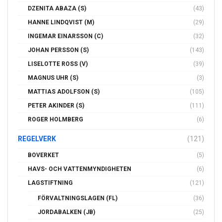
KOMMUN
(187)
ANNETTE ANDERSSON
(91)
BENNY WENNBERG
(12)
HÅKAN ROUPÈ
(11)
JOHAN WENDELL
(63)
KALMAR KOMMUNBOLAG AB
(95)
KALMAR VATTEN AB
(28)
MAGNUS FRANZÈN
(11)
SARA UHR
(12)
OLA JOHANSSON
(2)
ULRICK HULTMAN
(85)
MIKAEL KAISER
(65)
PÄR SVANFELDT
(5)
PETER ARNESSON
(17)
LÄNSSTYRELSEN
(85)