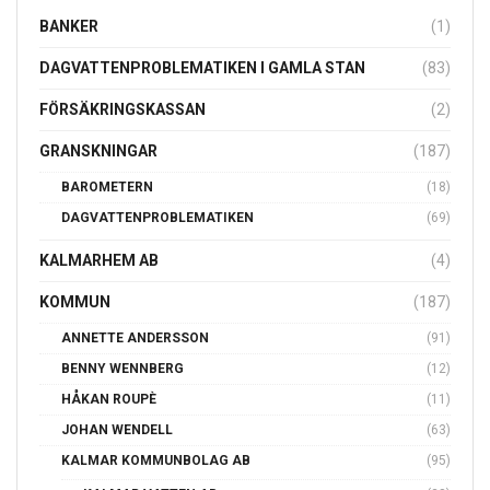
BY
LISA GK
2021-06-20
1
LOAD MORE
Senaste Artiklarna
Demokrati önskas även till Kalmar
2022-09-03
Mörbylånga kommuns anställning av Mikael Kaiser
2022-06-08
Övning ger färdighet
2022-06-05