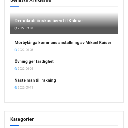
Ofattbar tragedi
BY
LISA GK
2021-06-28
1
Foppahotell och fängelse i Halltorp
BY
LISA GK
2021-06-25
14
Saknas hotell i Kalmar?
BY
LISA GK
2021-06-24
5
JP:s fortsatta förtroende
BY
LISA GK
2021-06-23
12
Filmer från syn
BY
LISA GK
2021-06-22
5
Johans strategi
BY
LISA GK
2021-06-20
4
Vem ansvarar för vad?