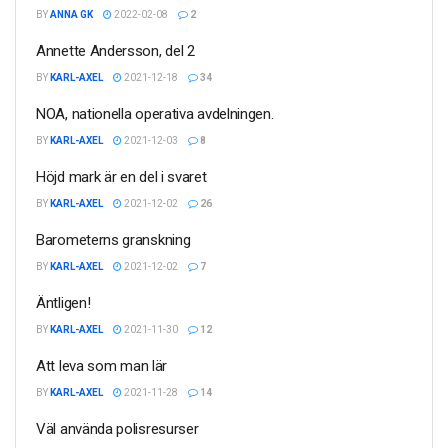
BY
ANNA GK
2022-02-08
2
Annette Andersson, del 2
BY
KARL-AXEL
2021-12-18
34
NOA, nationella operativa avdelningen.
BY
KARL-AXEL
2021-12-03
8
Höjd mark är en del i svaret
BY
KARL-AXEL
2021-12-02
26
Barometerns granskning
BY
KARL-AXEL
2021-12-02
7
Äntligen!
BY
KARL-AXEL
2021-11-30
12
Att leva som man lär
BY
KARL-AXEL
2021-11-28
14
Väl använda polisresurser