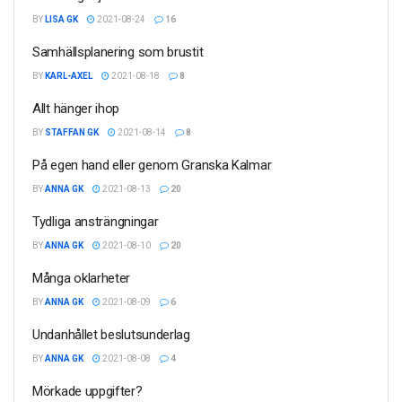
BY
LISA GK
2021-08-24
16
Samhällsplanering som brustit
BY
KARL-AXEL
2021-08-18
8
Allt hänger ihop
BY
STAFFAN GK
2021-08-14
8
På egen hand eller genom Granska Kalmar
BY
ANNA GK
2021-08-13
20
Tydliga ansträngningar
BY
ANNA GK
2021-08-10
20
Många oklarheter
BY
ANNA GK
2021-08-09
6
Undanhållet beslutsunderlag
BY
ANNA GK
2021-08-08
4
Mörkade uppgifter?