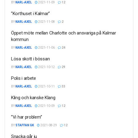
BY
KARL-AXEL
2021-11-09
12
”Korthuset i Kalmar”
BY
KARL-AXEL
2021-11-08
2
Öppet möte mellan Charlotte och ansvariga på Kalmar
kommun
BY
KARL-AXEL
2021-11-06
24
Lösa skott i bössan
BY
KARL-AXEL
2021-10-12
29
Polis i arbete
BY
KARL-AXEL
2021-10-11
33
Kling och kanske Klang
BY
KARL-AXEL
2021-10-09
12
”Vi har problem”
BY
STAFFAN GK
2021-08-29
12
Snacka går ju